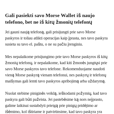
Gali pasiekti savo Morse Wallet iš naujo 
telefono, bet ne iš kitų žmonių telefonų
Jei gauni naują telefoną, gali prisijungti prie savo Morse 
paskyros ir toliau atlikti operacijas kaip įprasta, nes tavo paskyra 
susieta su tavo el. paštu, o ne su pačiu įrenginiu.
Mes nepalaikome prisijungimo prie tavo Morse paskyros iš kitų 
žmonių telefonų, ir nepalaikome, kad kiti žmonės jungtųsi prie 
savo Morse paskyros tavo telefone. Rekomenduojame naudoti 
vieną Morse paskyrą vienam telefonui, nes paskyrų ir telefonų 
maišymas gali lemti tavo paskyros apribojimą arba uždarymą.
Nuolat stebime piniginės veiklą, ieškodami požymių, kad tavo 
paskyra gali būti pažeista. Jei pastebėsime ką nors neįprasto, 
galime laikinai sustabdyti prieigą prie pinigų pridėjimo ar 
išėmimo, kol ištiriame ir patvirtinsime, kad tavo paskyra yra 