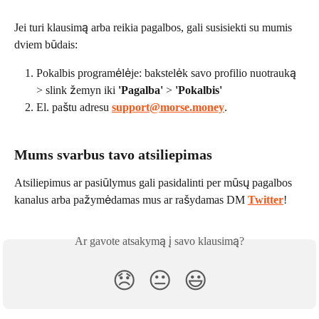
Jei turi klausimą arba reikia pagalbos, gali susisiekti su mumis 
dviem būdais:
Pokalbis programėlėje: bakstelėk savo profilio nuotrauką 
> slink žemyn iki 
'Pagalba'
 > 
'Pokalbis'
El. paštu adresu 
support@morse.money
.
Mums svarbus tavo atsiliepimas
Atsiliepimus ar pasiūlymus gali pasidalinti per mūsų pagalbos 
kanalus arba pažymėdamas mus ar rašydamas DM 
Twitter
!
Ar gavote atsakymą į savo klausimą?
😞
😐
😃