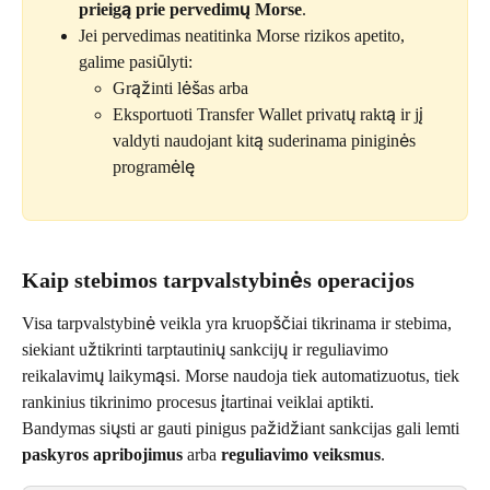
prieigą prie pervedimų Morse
.
Jei pervedimas neatitinka Morse rizikos apetito, 
galime pasiūlyti:
Grąžinti lėšas arba
Eksportuoti Transfer Wallet privatų raktą ir jį 
valdyti naudojant kitą suderinama piniginės 
programėlę
Kaip stebimos tarpvalstybinės operacijos
Visa tarpvalstybinė veikla yra kruopščiai tikrinama ir stebima, 
siekiant užtikrinti tarptautinių sankcijų ir reguliavimo 
reikalavimų laikymąsi. Morse naudoja tiek automatizuotus, tiek 
rankinius tikrinimo procesus įtartinai veiklai aptikti.
Bandymas siųsti ar gauti pinigus pažidžiant sankcijas gali lemti 
paskyros apribojimus
 arba 
reguliavimo veiksmus
.