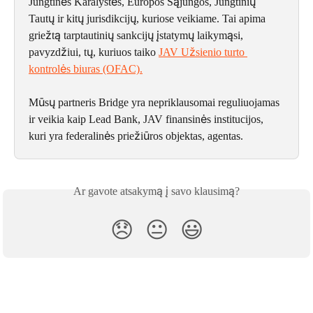
Jungtinės Karalystės, Europos Sąjungos, Jungtinių 
Tautų ir kitų jurisdikcijų, kuriose veikiame. Tai apima 
griežtą tarptautinių sankcijų įstatymų laikymąsi, 
pavyzdžiui, tų, kuriuos taiko 
JAV Užsienio turto 
kontrolės biuras (OFAC).
Mūsų partneris Bridge yra nepriklausomai reguliuojamas 
ir veikia kaip Lead Bank, JAV finansinės institucijos, 
kuri yra federalinės priežiūros objektas, agentas.
Ar gavote atsakymą į savo klausimą?
😞
😐
😃