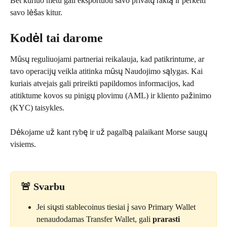
Bet kuriuo metu gali eksportuoti savo privatų raktą ir perkelti 
savo lėšas kitur.
Kodėl tai darome
Mūsų reguliuojami partneriai reikalauja, kad patikrintume, ar 
tavo operacijų veikla atitinka mūsų Naudojimo sąlygas. Kai 
kuriais atvejais gali prireikti papildomos informacijos, kad 
atitiktume kovos su pinigų plovimu (AML) ir kliento pažinimo 
(KYC) taisykles.
Dėkojame už kant rybę ir už pagalbą palaikant Morse saugų 
visiems.
🚨 
Svarbu
Jei siųsti stablecoinus tiesiai į savo Primary Wallet 
nenaudodamas Transfer Wallet, gali 
prarasti 