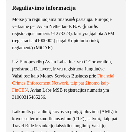
Reguliavimo informacija
Morse yra reguliuojama finansinė paslauga. Europoje 
veikiame per Avian Netherlands B.V. (įmonės 
registracijos numeris 91273323), kuri yra įgaliota AFM 
(registracija 41000005) pagal Kriptoturto rinkų 
reglamentą (MiCAR).
Už Europos ribų Avian Labs, Inc. yra C Corporation, 
įregistruota Delavere, ir yra registruota Jungtinėse 
Valstijose kaip Money Services Business prie 
Financial 
Crimes Enforcement Network, taip pat žinomo kaip 
FinCEN
. Avian Labs MSB registracijos numeris yra 
31000315485256.
Laikomės pasaulinių kovos su pinigų plovimu (AML) ir 
kovos su terorizmo finansavimu (CTF) įstatymų, taip pat 
Travel Rule ir sankcijų taisyklių Jungtinių Valstijų, 