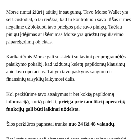
Morse rimtai žiūri į atitiktį ir saugumą. Tavo Morse Wallet yra 
self-custodial, o tai reiškia, kad tu kontroliuoji savo lėšas ir mes 
negalime užblokuoti tavo prieigos prie savo pinigų. Tačiau 
pinigų įdėjimas ar išėmimas Morse yra griežtų reguliavimo 
įsipareigojimų objektas.
Kartkartėmis Morse gali susisiekti su tavimi per programėlės 
palaikymo pokalbį, kad užduotų keletą papildomų klausimų 
apie tavo operacijas. Tai yra tavo paskyros saugumo ir 
finansinių taisyklių laikymosi dalis.
Kol peržiūrime tavo atsakymus ir bet kokią papildomą 
informaciją, kurią pateiki, 
prieiga prie tam tikrų operacijų 
funkcijų gali būti laikinai uždelsta
.
Šios peržiūros paprastai trunka 
nuo 24 iki 48 valandų
.