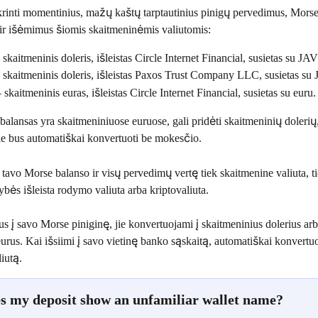
rinti momentinius, mažų kaštų tarptautinius pinigų pervedimus, Morse
 ir išėmimus šiomis skaitmeninėmis valiutomis:
skaitmeninis doleris, išleistas Circle Internet Financial, susietas su JAV
skaitmeninis doleris, išleistas Paxos Trust Company LLC, susietas su 
 skaitmeninis euras, išleistas Circle Internet Financial, susietas su euru.
balansas yra skaitmeniniuose euruose, gali pridėti skaitmeninių dolerių,
 jie bus automatiškai konvertuoti be mokesčio.
avo Morse balanso ir visų pervedimų vertę tiek skaitmenine valiuta, ti
tybės išleista rodymo valiuta arba kriptovaliuta.
us į savo Morse piniginę, jie konvertuojami į skaitmeninius dolerius arb
urus. Kai išsiimi į savo vietinę banko sąskaitą, automatiškai konvertuo
liutą.
 my deposit show an unfamiliar wallet name?