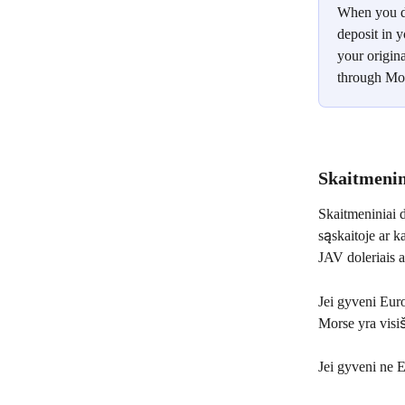
When you de
deposit in 
your origina
through Mo
Skaitmenin
Skaitmeniniai do
sąskaitoje ar ka
JAV doleriais a
Jei gyveni Euro
Morse yra visi
Jei gyveni ne 