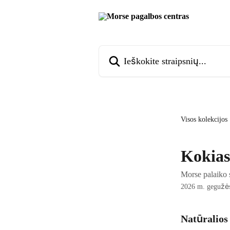
Pereiti prie pagrindinio turinio
Ieškokite straipsnių...
Visos kolekcijos
Kokias
Morse palaiko s
2026 m. gegužės
Natūralios