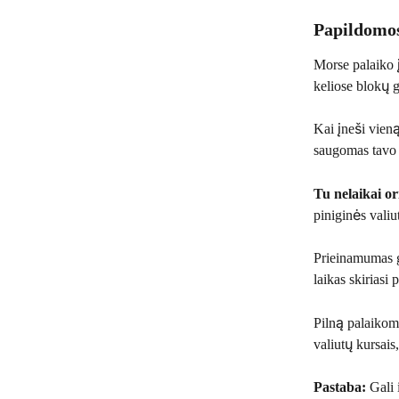
Papildomos
Morse palaiko 
keliose blokų g
Kai įneši vieną
saugomas tavo
Tu nelaikai or
piniginės valiu
Prieinamumas g
laikas skiriasi
Pilną palaikomų
valiutų kursais
Pastaba:
 Gali