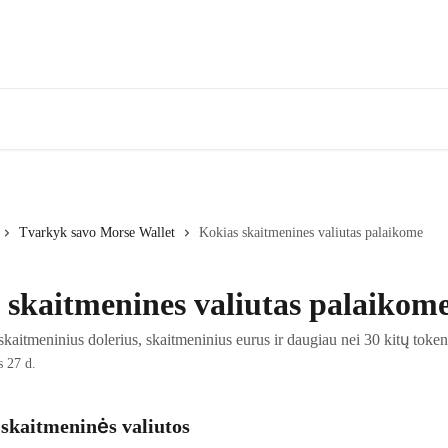
Tvarkyk savo Morse Wallet
Kokias skaitmenines valiutas palaikome
 skaitmenines valiutas palaikom
kaitmeninius dolerius, skaitmeninius eurus ir daugiau nei 30 kitų toke
 27 d.
 skaitmeninės valiutos