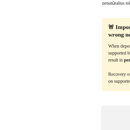
nenatūralius t
🚨 Impor
wrong n
When deposi
supported b
result in 
per
Recovery of
on supporte