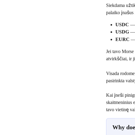
Siekdama užtik
palaiko įnašus
USDC
 — 
USDG
 — 
EURC
 —
Jei tavo Morse 
atvirkščiai, ir
Visada rodome t
pasirinkta vals
Kai įneši pinig
skaitmeninius e
tavo vietinę va
Why does