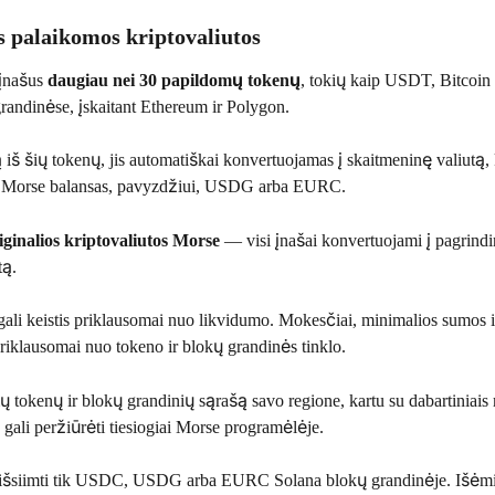
 palaikomos kriptovaliutos
įnašus 
daugiau nei 30 papildomų tokenų
, tokių kaip USDT, Bitcoin 
randinėse, įskaitant Ethereum ir Polygon.
 iš šių tokenų, jis automatiškai konvertuojamas į skaitmeninę valiutą, 
 Morse balansas, pavyzdžiui, USDG arba EURC.
iginalios kriptovaliutos Morse
 — visi įnašai konvertuojami į pagrindi
tą.
ali keistis priklausomai nuo likvidumo. Mokesčiai, minimalios sumos i
 priklausomai nuo tokeno ir blokų grandinės tinklo.
 tokenų ir blokų grandinių sąrašą savo regione, kartu su dabartiniais 
, gali peržiūrėti tiesiogiai Morse programėlėje.
 išsiimti tik USDC, USDG arba EURC Solana blokų grandinėje. Išėmi