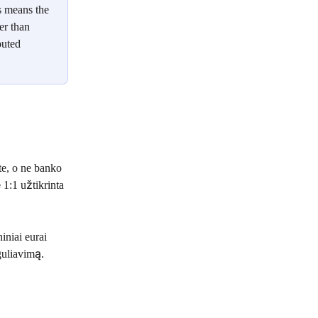
s means the 
er than 
outed 
ete, o ne banko 
ė 1:1 užtikrinta 
niai eurai 
guliavimą.