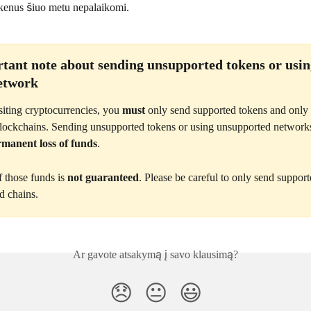
okenus šiuo metu nepalaikomi.
tant note about sending unsupported tokens or usin
etwork
ting cryptocurrencies, you 
must
 only send supported tokens and only 
lockchains. Sending unsupported tokens or using unsupported network
manent loss of funds
.
 those funds is 
not guaranteed
. Please be careful to only send support
d chains. 
Ar gavote atsakymą į savo klausimą?
😞
😐
😃