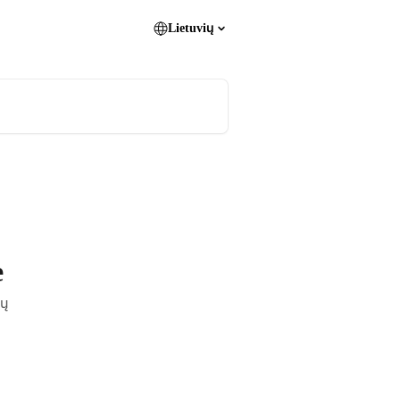
Lietuvių
e
nų