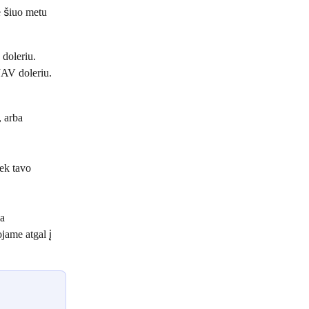
 šiuo metu 
 doleriu.
JAV doleriu.
 arba 
ek tavo 
a 
jame atgal į 