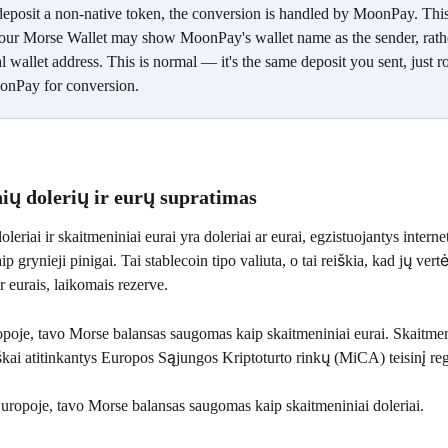
posit a non-native token, the conversion is handled by MoonPay. Thi
your Morse Wallet may show MoonPay's wallet name as the sender, rath
l wallet address. This is normal — it's the same deposit you sent, just r
onPay for conversion.
ių dolerių ir eurų supratimas
leriai ir skaitmeniniai eurai yra doleriai ar eurai, egzistuojantys intern
ip grynieji pinigai. Tai stablecoin tipo valiuta, o tai reiškia, kad jų vert
r eurais, laikomais rezerve.
poje, tavo Morse balansas saugomas kaip skaitmeniniai eurai. Skaitmeni
škai atitinkantys Europos Sąjungos Kriptoturto rinkų (MiCA) teisinį re
Europoje, tavo Morse balansas saugomas kaip skaitmeniniai doleriai.