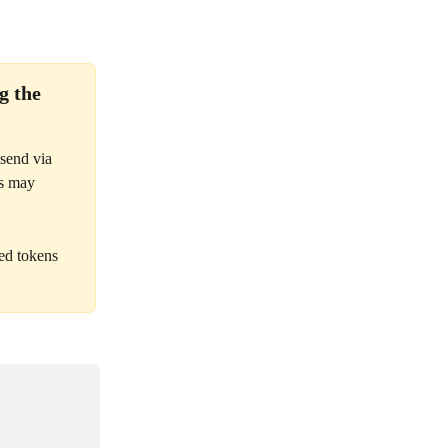
g the 
send via 
s may 
ed tokens 