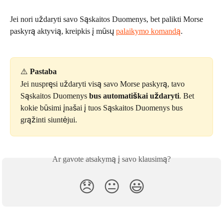
Jei nori uždaryti savo Sąskaitos Duomenys, bet palikti Morse 
paskyrą aktyvią, kreipkis į mūsų 
palaikymo komandą
.
⚠️ 
Pastaba
Jei nuspręsi uždaryti visą savo Morse paskyrą, tavo 
Sąskaitos Duomenys 
bus automatiškai uždaryti
. Bet 
kokie būsimi įnašai į tuos Sąskaitos Duomenys bus 
grąžinti siuntėjui.
Ar gavote atsakymą į savo klausimą?
😞
😐
😃