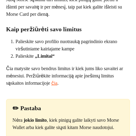
išimti per savaitę ir per mėnesį, taip pat kiek galite išleisti su 
Morse Card per dieną.
Kaip peržiūrėti savo limitus
Palieskite savo profilio nuotrauką pagrindinio ekrano 
viršutiniame kairiajame kampe
Palieskite 
„Limitai“
Čia matysite savo bendrus limitus ir kiek jums liko savaitei ar 
mėnesiui. Peržiūrėkite informaciją apie įnešimų limitus 
sąskaitos informacijoje 
čia
.
✏️ Pastaba
Nėra 
jokio limito
, kiek pinigų galite laikyti savo Morse 
Wallet arba kiek galite siųsti kitam Morse naudotojui.