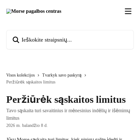
Pereiti prie pagrindinio turinio
Ieškokite straipsnių...
Visos kolekcijos
Tvarkyk savo paskyrą
Peržiūrėk sąskaitos limitus
Peržiūrėk sąskaitos limitus
Tavo sąskaita turi savaitinius ir mėnesinius indėlių ir išėmimų
limitus
2026 m. balandžio 8 d.
Jūsų Morse sąskaita turi limitus, kiek pinigų galite įdedti ir 