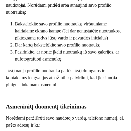
naudotojai. Norėdami pridėti arba atnaujinti savo profilio 
nuotrauką:
Bakstelėkite savo profilio nuotrauką viršutiniame 
kairiajame ekrano kampe (Jei dar nenustatėte nuotraukos, 
piktograma rodys jūsų vardo ir pavardės inicialus)
Dar kartą bakstelėkite savo profilio nuotrauką
Pasirinkite, ar norite įkelti nuotrauką iš savo galerijos, ar 
nufotografuoti asmenukę
Jūsų nauja profilio nuotrauka padės jūsų draugams ir 
kontaktams lengvai jus atpažinti ir patvirtinti, kad jie siunčia 
pinigus tinkamam asmeniui.
Asmeninių duomenų tikrinimas
Norėdami peržiūrėti savo naudotojo vardą, telefono numerį, el. 
pašto adresą ir kt.: