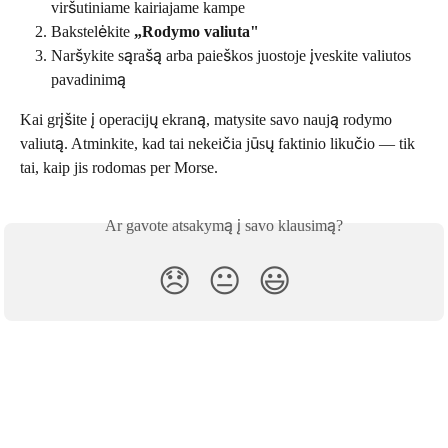
viršutiniame kairiajame kampe
Bakstelėkite 
„Rodymo valiuta"
Naršykite sąrašą arba paieškos juostoje įveskite valiutos 
pavadinimą
Kai grįšite į operacijų ekraną, matysite savo naują rodymo 
valiutą. Atminkite, kad tai nekeičia jūsų faktinio likučio — tik 
tai, kaip jis rodomas per Morse.
Ar gavote atsakymą į savo klausimą?
😞
😐
😃