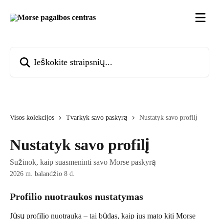
Pereiti prie pagrindinio turinio
Ieškokite straipsnių...
Visos kolekcijos
Tvarkyk savo paskyrą
Nustatyk savo profilį
Nustatyk savo profilį
Sužinok, kaip suasmeninti savo Morse paskyrą
2026 m. balandžio 8 d.
Profilio nuotraukos nustatymas
Jūsų profilio nuotrauka – tai būdas, kaip jus mato kiti Morse 