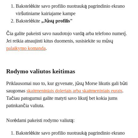
Bakstelėkite savo profilio nuotrauką pagrindinio ekrano 
viršutiniame kairiajame kampe
Bakstelėkite 
„Jūsų profilis"
Čia galite pakeisti savo naudotojo vardą arba telefono numerį. 
Jei reikia atnaujinti kitus duomenis, susisiekite su mūsų 
palaikymo komanda
.
Rodymo valiutos keitimas
Priklausomai nuo to, kur gyvenate, jūsų Morse likutis gali būti 
saugomas 
skaitmeniniais doleriais arba skaitmeniniais eurais
. 
Tačiau patogumui galite matyti savo likutį bet kokia jums 
patinkančia valiuta.
Norėdami pakeisti rodymo valiutą:
Bakstelėkite savo profilio nuotrauką pagrindinio ekrano 