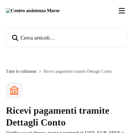
Vai al contenuto principale
Cerca articoli…
Tutte le collezioni
Ricevi pagamenti tramite Dettagli Conto
Ricevi pagamenti tramite
Dettagli Conto
Verifica se sei idoneo, ricevi pagamenti in USD, EUR, MXN o