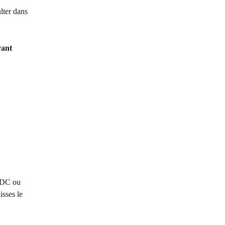
ter dans 
vant 
USDC ou 
sses le 