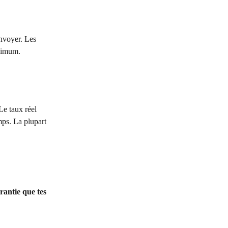
nvoyer. Les 
inimum.
Le taux réel 
mps. La plupart 
rantie que tes 