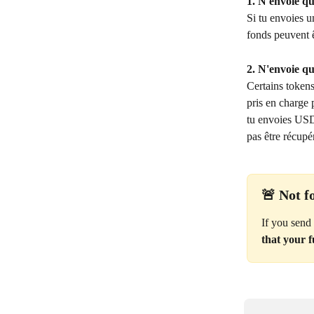
1. N'envoie qu
Si tu envoies un
fonds peuvent ê
2. N'envoie qu
Certains tokens
pris en charge
tu envoies USDT
pas être récupé
🚨 Not f
If you send
that your 