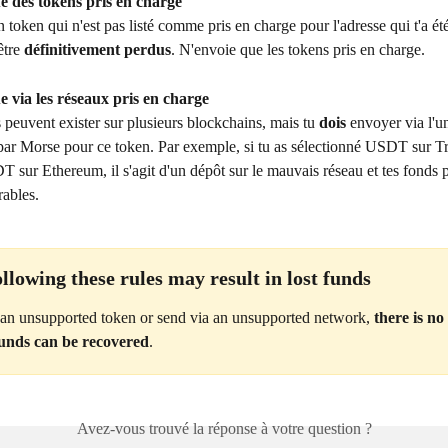
e des tokens pris en charge
 token qui n'est pas listé comme pris en charge pour l'adresse qui t'a été
tre 
définitivement perdus
. N'envoie que les tokens pris en charge.
e via les réseaux pris en charge
 peuvent exister sur plusieurs blockchains, mais tu 
dois
 envoyer via l'u
 par Morse pour ce token. Par exemple, si tu as sélectionné USDT sur T
 sur Ethereum, il s'agit d'un dépôt sur le mauvais réseau et tes fonds p
rables.
ollowing these rules may result in lost funds
 an unsupported token or send via an unsupported network, 
there is no
funds can be recovered
.
Avez-vous trouvé la réponse à votre question ?