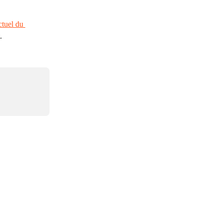
ctuel du 
.