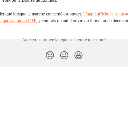
York ou la Bourse de Londres. 
er que lorsque le marché concerné est ouvert. 
L'appli affiche le statut a
haque action ou ETF
, y compris quand il ouvre ou ferme prochainement
Avez-vous trouvé la réponse à votre question ?
😞
😐
😃