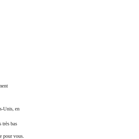
ment
s-Unis, en 
 très bas
e pour vous.