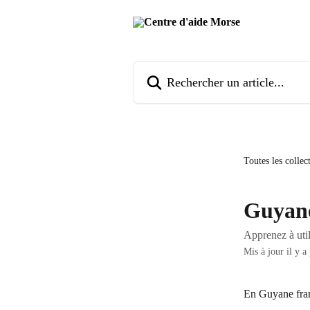
Passer au contenu principal
Rechercher un article...
Toutes les collec
Guyane
Apprenez à uti
Mis à jour il y a
En Guyane fran