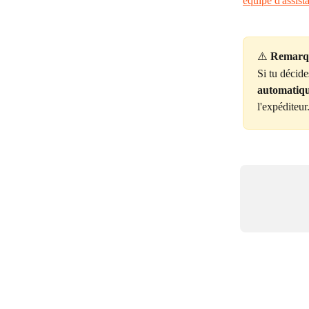
équipe d'assist
⚠️ 
Remarq
Si tu décid
automatiq
l'expéditeur