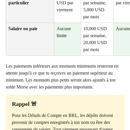
particulier
USD par 
par semaine, 
par vir
virement
5,000 USD 
par mois
Salaire ou paie
Aucune 
10,000 USD 
Aucune 
limite
par semaine, 
20,000 USD 
par mois
Les paiements inférieurs aux montants minimums resteront en 
attente jusqu'à ce que tu reçoives un paiement supérieur au 
minimum. Les montants plus petits seront alors ajoutés à ton 
solde Morse avec les paiements plus importants. 
Rappel
 🚨
Pour les Détails de Compte en BRL, les dépôts doivent 
provenir de comptes enregistrés à ton nom ou être des 
versements de salaire. Tout virement provenant d'autres 