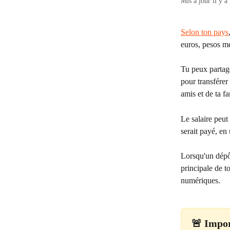
Mis à jour il y a
Selon ton pays
euros, pesos me
Tu peux partage
pour transférer 
amis et de ta fa
Le salaire peut
serait payé, e
Lorsqu'un dépôt
principale de t
numériques.
🚨 
Impor