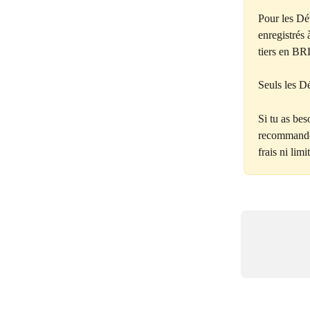
Pour les Dé
enregistrés
tiers en BR
Seuls les D
Si tu as bes
recommandon
frais ni limi