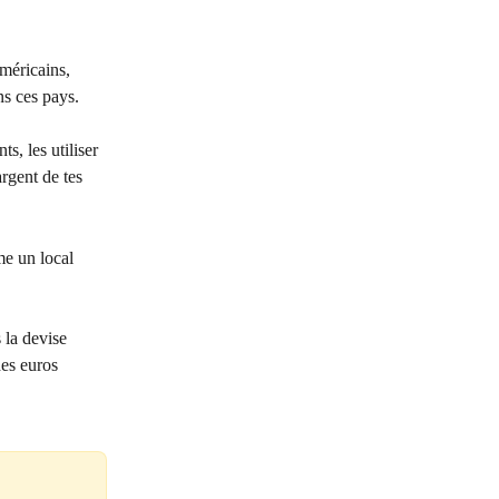
méricains, 
ns ces pays.
, les utiliser 
argent de tes 
me un local 
 la devise 
es euros 