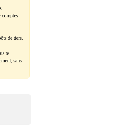
s 
e comptes 
ts de tiers.
us te 
ément, sans 