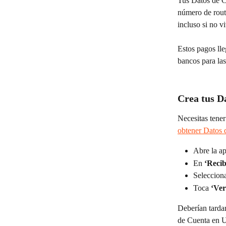
Tus Datos de C
número de routi
incluso si no 
Estos pagos ll
bancos para las
Crea tus D
Necesitas tene
obtener Datos 
Abre la a
En 
‘Reci
Selecciona
Toca 
‘Ver
Deberían tardar
de Cuenta en U