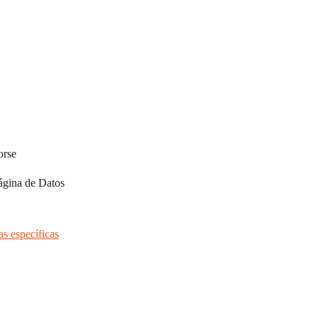
orse
página de Datos 
as específicas