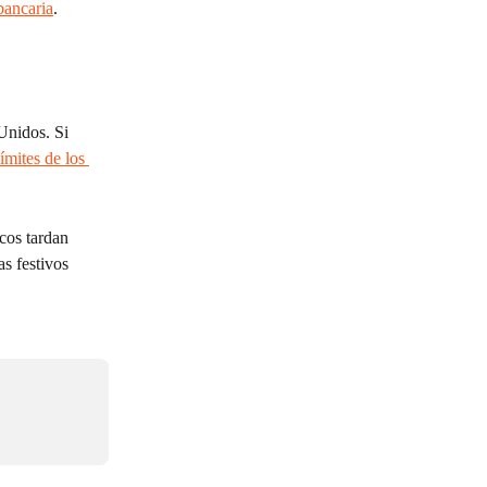
bancaria
.
Unidos. Si 
ímites de los 
cos tardan 
s festivos 