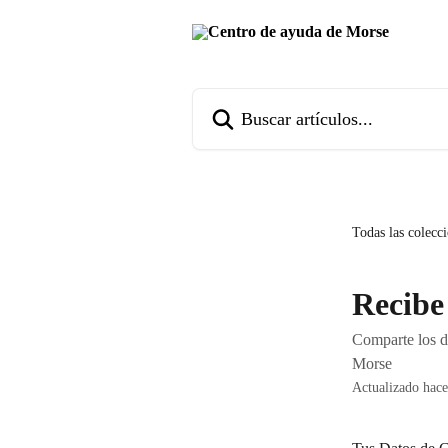
Ir al contenido principal
Buscar artículos...
Todas las colecc
Recibe
Comparte los da
Morse
Actualizado hac