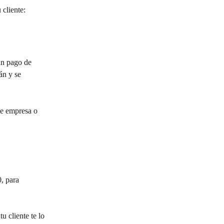
 cliente:
un pago de 
án y se 
e empresa o 
, para 
u cliente te lo 