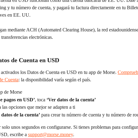
uenta en USD funcionan como una cuenta bancaria de EE. UU. Dale a t
ng y tu número de cuenta, y pagará tu factura directamente en tu Billet
vives en EE. UU.
egan mediante ACH (Automated Clearing House), la red estadounidense
 transferencias electrónicas.
atos de Cuenta en USD
r activados los Datos de Cuenta en USD en tu app de Morse. 
Comprueba
de Cuenta
: la disponibilidad varía según el país.
pp de Morse
be pagos en USD’
, toca 
‘Ver datos de la cuenta’
 las opciones que mejor se adapten a ti
 datos de la cuenta’
 para crear tu número de cuenta y tu número de ro
 solo unos segundos en configurarse. Si tienes problemas para configur
SD, escribe a 
support@morse.money
.