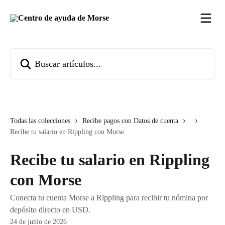
Ir al contenido principal
Buscar artículos...
Todas las colecciones
Recibe pagos con Datos de cuenta
Recibe tu salario en Rippling con Morse
Recibe tu salario en Rippling
con Morse
Conecta tu cuenta Morse a Rippling para recibir tu nómina por
depósito directo en USD.
24 de junio de 2026