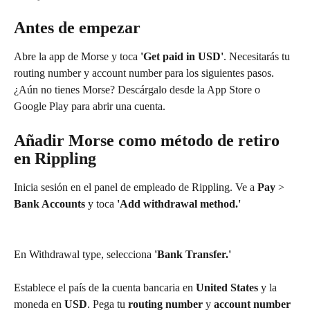
Antes de empezar
Abre la app de Morse y toca 
'Get paid in USD'
. Necesitarás tu 
routing number y account number para los siguientes pasos.
¿Aún no tienes Morse? Descárgalo desde la App Store o 
Google Play para abrir una cuenta.
Añadir Morse como método de retiro 
en Rippling
Inicia sesión en el panel de empleado de Rippling. Ve a 
Pay
 > 
Bank Accounts
 y toca 
'Add withdrawal method.'
En Withdrawal type, selecciona 
'Bank Transfer.'
Establece el país de la cuenta bancaria en 
United States
 y la 
moneda en 
USD
. Pega tu 
routing number
 y 
account number