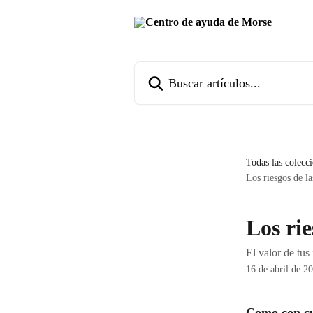
Ir al contenido principal
Buscar artículos...
Todas las colecc
Los riesgos de la
Los rie
El valor de tus
16 de abril de 2
Como con cua