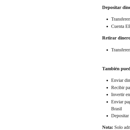
Depositar din
Transferen
Cuenta E
Retirar diner
Transferen
También pued
Enviar din
Recibir p
Invertir 
Enviar pa
Brasil
Depositar
Nota:
 Solo adm