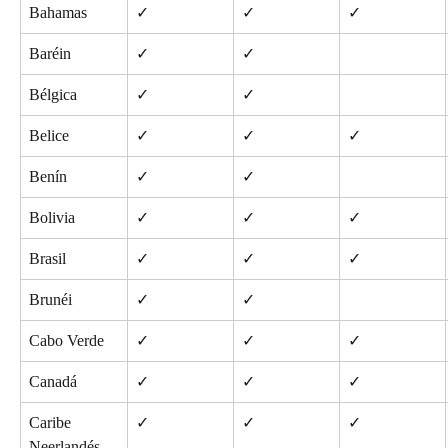
Bahamas
✓
✓
✓
Baréin
✓
✓
Bélgica
✓
✓
Belice
✓
✓
✓
Benín
✓
✓
Bolivia
✓
✓
✓
Brasil
✓
✓
✓
Brunéi
✓
✓
Cabo Verde
✓
✓
✓
Canadá
✓
✓
✓
Caribe 
✓
✓
✓
Neerlandés