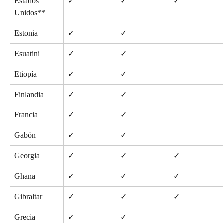
Estados 
✓
✓
✓
Unidos**
Estonia
✓
✓
Esuatini
✓
✓
Etiopía
✓
✓
Finlandia
✓
✓
Francia
✓
✓
Gabón
✓
✓
Georgia
✓
✓
✓
Ghana
✓
✓
✓
Gibraltar
✓
✓
✓
Grecia
✓
✓